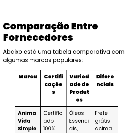
Comparação Entre
Fornecedores
Abaixo está uma tabela comparativa com
algumas marcas populares:
Marca
Certifi
Varied
Difere
caçõe
ade de
nciais
s
Produt
os
Anima
Certific
Óleos
Frete
Vida
ado
Essenci
grátis
Simple
100%
ais,
acima