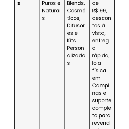
s
Puros e
Blends,
de
Naturai
Cosmé
R$199,
s
ticos,
descon
Difusor
tos à
es e
vista,
Kits
entreg
Person
a
alizado
rápida,
s
loja
física
em
Campi
nas e
suporte
comple
to para
revend