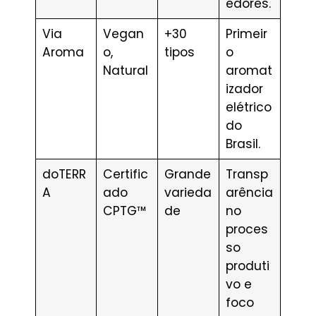
edores.
Via
Vegan
+30
Primeir
Aroma
o,
tipos
o
Natural
aromat
izador
elétrico
do
Brasil.
doTERR
Certific
Grande
Transp
A
ado
varieda
arência
CPTG™
de
no
proces
so
produti
vo e
foco