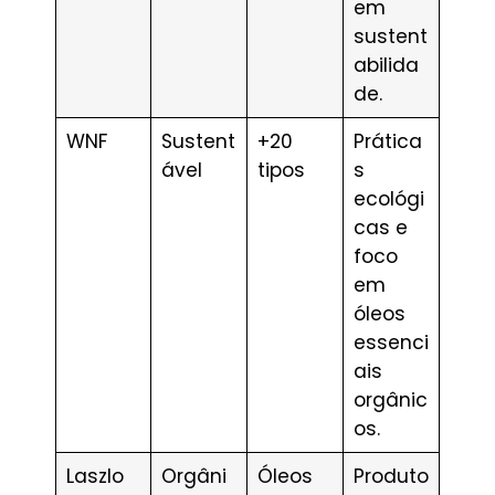
em
sustent
abilida
de.
WNF
Sustent
+20
Prática
ável
tipos
s
ecológi
cas e
foco
em
óleos
essenci
ais
orgânic
os.
Laszlo
Orgâni
Óleos
Produto